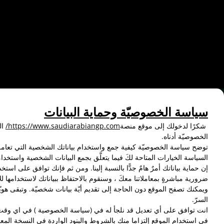
سياسة الخصوصيّة وحماية البيانات
شكرًا لدخولك إلى موقع منصة
https://www.saudiarabiangp.com/
ال
الخصوصيّة أدناه.
توضح سياسة الخصوصيّة كيفية جمع واستخدام بياناتك الشخصية التي تعاملت به
السياسة الخيارات المتاحة لكَ فيما يتعلَّق بجمع البيانات الشخصية واست
إن حماية بياناتك أمرٌ هامٌ جدًّا بالنسبة إلينا. ومن ثم فإنك توافق على اس
ضرورية مباشرةٍ بمعاملاتنا معكَ ، وسنقوم بالاحتفاظ ببياناتك لاستخدامها 
ويمكنك تصفح الموقع دون الحاجة إلى تقديم أيّة بيانات شخصيّة. وتبقى هويّ
السرّ.
انت توافق على أي تعديل قد نلجأ له في (سياسة الخصوصية ) في اي وقت, و
في استخدام الموقع إلتزاما منك بالشروط والبنود الواردة في النسخة المعد