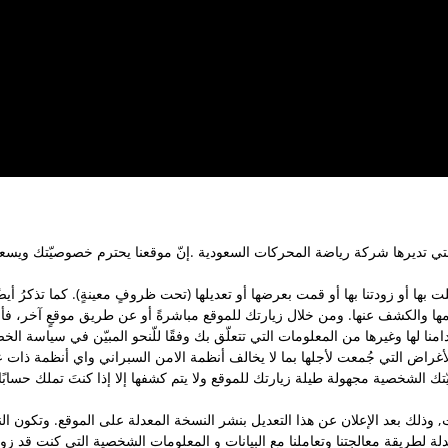
تي تديرها شركة رياضة المحركات السعودية .إنّ موقعنا يحترم خصوصيّتك ويسعى
ا أو زودتنا بها أو قمت بعرضها أو تعديلها (تحت ظروفٍ معينةٍ). كما تذكرُ أيضً
خدامها والكشف عنها. ومن خلال زيارتك للموقع مباشرةً أو عن طريق موقعٍ آخر،
تخدامنا لها وغيرها من المعلومات التي تتعلّق بك وفقًا للّنحو المبيّن في سياسة
للأغراض التي جُمعت لأجلها بما لا يخالف أنظمة الامن السبراني واي أنظمة ذات ع
تك الشخصية مجهولة طيلة زيارتك للموقع ولا يتم كشفها إلا إذا كنتَ تملك حسابً
ذلك بعد الإعلان عن هذا التعديل بنشر النسخة المعدلة على الموقع. وتكون النس
لة لطريقة معالجتنا وتعاملنا مع البيانات و المعلومات الشخصية التي كنت قد زود